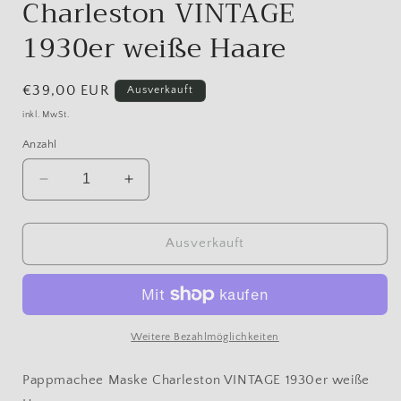
Charleston VINTAGE
1930er weiße Haare
Normaler
€39,00 EUR
Ausverkauft
Preis
inkl. MwSt.
Anzahl
Verringere
Erhöhe
die
die
Menge
Menge
für
für
Ausverkauft
Pappmaché
Pappmaché
Maske
Maske
Charleston
Charleston
VINTAGE
VINTAGE
1930er
1930er
Weitere Bezahlmöglichkeiten
weiße
weiße
Haare
Haare
Pappmachee Maske Charleston VINTAGE 1930er weiße