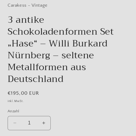
Carakess - Vintage
3 antike
Schokoladenformen Set
„Hase“ – Willi Burkard
Nürnberg – seltene
Metallformen aus
Deutschland
Normaler
€195,00 EUR
Preis
inkl. MwSt.
Anzahl
Verringere
Erhöhe
die
die