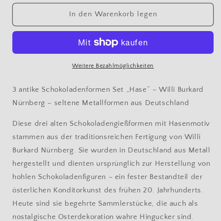
Menge
Menge
für
für
In den Warenkorb legen
3
3
antike
antike
Schokoladenformen
Schokoladenformen
Set
Set
„Hase“
„Hase“
Weitere Bezahlmöglichkeiten
–
–
Willi
Willi
3 antike Schokoladenformen Set „Hase“ – Willi Burkard
Burkard
Burkard
Nürnberg – seltene Metallformen aus Deutschland
Nürnberg
Nürnberg
–
–
Diese drei alten Schokoladengießformen mit Hasenmotiv
seltene
seltene
stammen aus der traditionsreichen Fertigung von Willi
Metallformen
Metallformen
aus
aus
Burkard Nürnberg. Sie wurden in Deutschland aus Metall
Deutschland
Deutschland
hergestellt und dienten ursprünglich zur Herstellung von
hohlen Schokoladenfiguren – ein fester Bestandteil der
österlichen Konditorkunst des frühen 20. Jahrhunderts.
Heute sind sie begehrte Sammlerstücke, die auch als
nostalgische Osterdekoration wahre Hingucker sind.